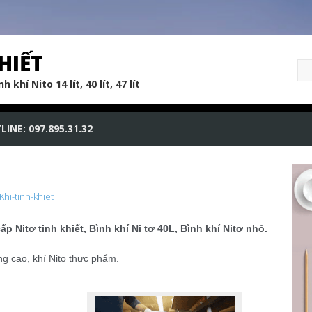
HIẾT
 khí Nito 14 lít, 40 lít, 47 lít
LINE: 097.895.31.32
Khi-tinh-khiet
ấp Nitơ tinh khiết, Bình khí Ni tơ 40L, Bình khí Nitơ nhỏ.
g cao, khí Nito thực phẩm.