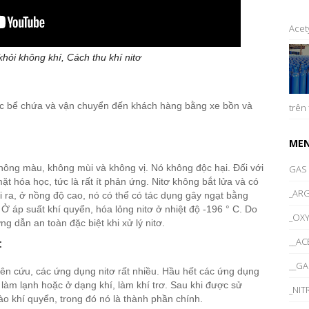
Acety
khỏi không khí, Cách thu khí nitơ
các bể chứa và vận chuyển đến khách hàng bằng xe bồn và
trên 
ME
 không màu, không mùi và không vị. Nó không độc hại. Đối với
GAS
ặt hóa học, tức là rất ít phản ứng. Nitơ không bắt lửa và có
_AR
i ra, ở nồng độ cao, nó có thể có tác dụng gây ngạt bằng
. Ở áp suất khí quyển, hóa lỏng nitơ ở nhiệt độ -196 ° C. Do
_OX
g dẫn an toàn đặc biệt khi xử lý nitơ.
__AC
:
__G
ên cứu, các ứng dụng nitơ rất nhiều. Hầu hết các ứng dụng
 làm lạnh hoặc ở dạng khí, làm khí trơ. Sau khi được sử
_NI
ào khí quyển, trong đó nó là thành phần chính.