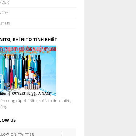
NDER
VERY
UT US
 NITO, KHÍ NITO TINH KHIẾT
n cung cấp khí Nito, khí Nito tinh khiết ,
lỏng
LOW US
LLOW ON TWITTER