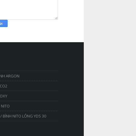
ÌNH ARGON
 CO2
 OXY
H NITO
/ BÌNH NITO LỎNG YDS 30