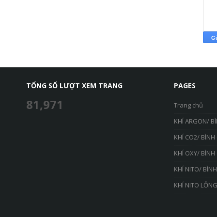
TỔNG SỐ LƯỢT XEM TRANG
PAGES
81,971
Trang chủ
KHÍ ARGON/ B
KHÍ CO2/ BÌNH
KHÍ OXY/ BÌNH
KHÍ NITO/ BÌN
KHÍ NITO LỎNG