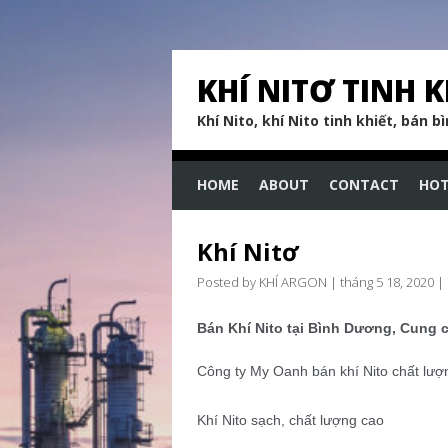
KHÍ NITƠ TINH K
Khí Nito, khí Nito tinh khiết, bán bình
HOME
ABOUT
CONTACT
HOT
Khí Nitơ
Posted by KHÍ ARGON
|
tháng 5 18, 2020
|
Bán Khí Nito tại Bình Dương
, Cung c
Công ty My Oanh bán khí Nito chất lượn
Khí Nito sạch, chất lượng cao‎‎