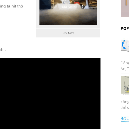
ng ta hít thở
POP
Khi Nitơ
khí.
Đông
An, T
công
thể s