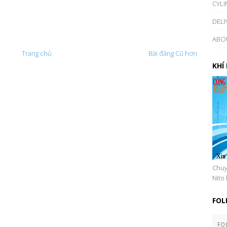
CYLI
DELI
ABO
Trang chủ
Bài đăng Cũ hơn
KHÍ
Chuyê
Nito 
FOL
FO