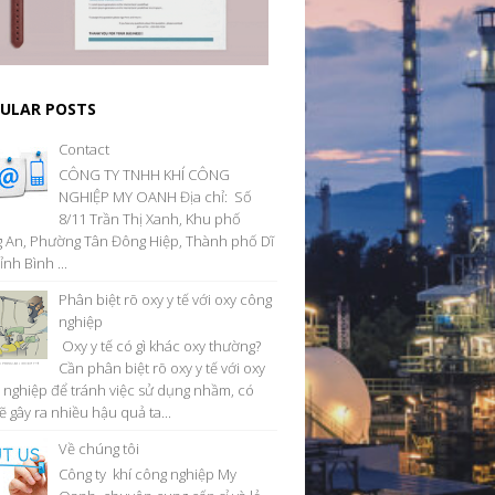
ULAR POSTS
Contact
CÔNG TY TNHH KHÍ CÔNG
NGHIỆP MY OANH Địa chỉ: Số
8/11 Trần Thị Xanh, Khu phố
 An, Phường Tân Đông Hiệp, Thành phố Dĩ
ỉnh Bình ...
Phân biệt rõ oxy y tế với oxy công
nghiệp
Oxy y tế có gì khác oxy thường?
Cần phân biệt rõ oxy y tế với oxy
 nghiệp để tránh việc sử dụng nhầm, có
ẽ gây ra nhiều hậu quả ta...
Về chúng tôi
Công ty khí công nghiệp My