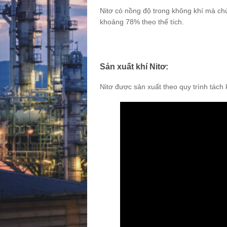
Nitơ có nồng độ trong không khí mà chú
khoảng 78% theo thể tích.
Sản xuất khí Nitơ:
Nitơ được sản xuất theo quy trình tách 