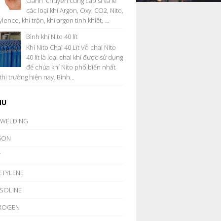
Oanh chuyên cung cấp sỉ và lẻ
các loại khí Argon, Oxy, CO2, Nito,
lence, khí trộn, khí argon tinh khiết, ...
Bình khí Nito 40 lít
Khí Nito Chai 40 Lít Vỏ chai Nito
40 lít là loại chai khí được sử dụng
để chứa khí Nito phổ biến nhất
thị trường hiện nay. Bình...
NU
 WELDING
GON
Y
ETYLENE
ASOLINE
TROGEN