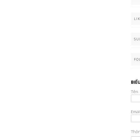
LI
SU
FO
BIỂ
Tên
Emai
Thô